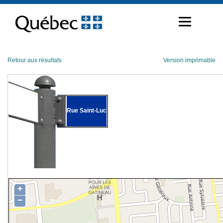
Passer
au
contenu
Retour aux résultats
Version imprimable
Rue Saint-Luc
+
−