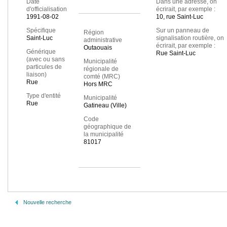
Date
Dans une adresse, on
d'officialisation
écrirait, par exemple :
1991-08-02
10, rue Saint-Luc
Spécifique
Sur un panneau de
Région
Saint-Luc
signalisation routière, on
administrative
écrirait, par exemple :
Outaouais
Générique
Rue Saint-Luc
(avec ou sans
Municipalité
particules de
régionale de
liaison)
comté (MRC)
Rue
Hors MRC
Type d'entité
Municipalité
Rue
Gatineau (Ville)
Code
géographique de
la municipalité
81017
Nouvelle recherche