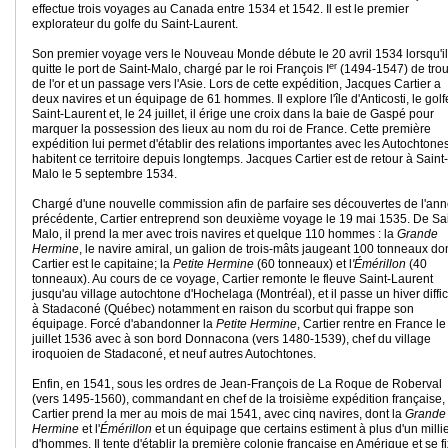
effectue trois voyages au Canada entre 1534 et 1542. Il est le premier
explorateur du golfe du Saint-Laurent.
Son premier voyage vers le Nouveau Monde débute le 20 avril 1534 lorsqu'il
er
quitte le port de Saint-Malo, chargé par le roi François I
(1494-1547) de tro
de l'or et un passage vers l'Asie. Lors de cette expédition, Jacques Cartier a
deux navires et un équipage de 61 hommes. Il explore l'île d'Anticosti, le golf
Saint-Laurent et, le 24 juillet, il érige une croix dans la baie de Gaspé pour
marquer la possession des lieux au nom du roi de France. Cette première
expédition lui permet d'établir des relations importantes avec les Autochtone
habitent ce territoire depuis longtemps. Jacques Cartier est de retour à Saint-
Malo le 5 septembre 1534.
Chargé d'une nouvelle commission afin de parfaire ses découvertes de l'an
précédente, Cartier entreprend son deuxième voyage le 19 mai 1535. De Sai
Malo, il prend la mer avec trois navires et quelque 110 hommes : la
Grande
Hermine
, le navire amiral, un galion de trois-mâts jaugeant 100 tonneaux do
Cartier est le capitaine; la
Petite Hermine
(60 tonneaux) et l
'Émérillon
(40
tonneaux). Au cours de ce voyage, Cartier remonte le fleuve Saint-Laurent
jusqu'au village autochtone d'Hochelaga (Montréal), et il passe un hiver diffic
à Stadaconé (Québec) notamment en raison du scorbut qui frappe son
équipage. Forcé d'abandonner la
Petite Hermine
, Cartier rentre en France le
juillet 1536 avec à son bord Donnacona (vers 1480-1539), chef du village
iroquoien de Stadaconé, et neuf autres Autochtones.
Enfin, en 1541, sous les ordres de Jean-François de La Roque de Roberval
(vers 1495-1560), commandant en chef de la troisième expédition française,
Cartier prend la mer au mois de mai 1541, avec cinq navires, dont la
Grande
Hermine
et l'
Émérillon
et un équipage que certains estiment à plus d'un milli
d'hommes. Il tente d'établir la première colonie française en Amérique et se f