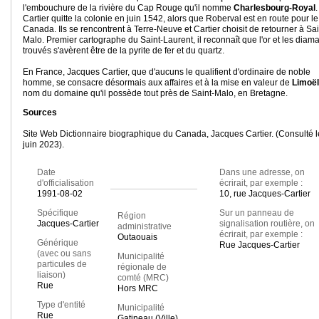
l'embouchure de la rivière du Cap Rouge qu'il nomme
Charlesbourg-Royal
.
Cartier quitte la colonie en juin 1542, alors que Roberval est en route pour le
Canada. Ils se rencontrent à Terre-Neuve et Cartier choisit de retourner à Sai
Malo. Premier cartographe du Saint-Laurent, il reconnaît que l'or et les diam
trouvés s'avèrent être de la pyrite de fer et du quartz.
En France, Jacques Cartier, que d'aucuns le qualifient d'ordinaire de noble
homme, se consacre désormais aux affaires et à la mise en valeur de
Limoë
nom du domaine qu'il possède tout près de Saint-Malo, en Bretagne.
Sources
Site Web
Dictionnaire biographique du Canada, Jacques Cartier. (Consulté l
juin 2023).
Date
Dans une adresse, on
d'officialisation
écrirait, par exemple :
1991-08-02
10, rue Jacques-Cartier
Spécifique
Sur un panneau de
Région
Jacques-Cartier
signalisation routière, on
administrative
écrirait, par exemple :
Outaouais
Générique
Rue Jacques-Cartier
(avec ou sans
Municipalité
particules de
régionale de
liaison)
comté (MRC)
Rue
Hors MRC
Type d'entité
Municipalité
Rue
Gatineau (Ville)