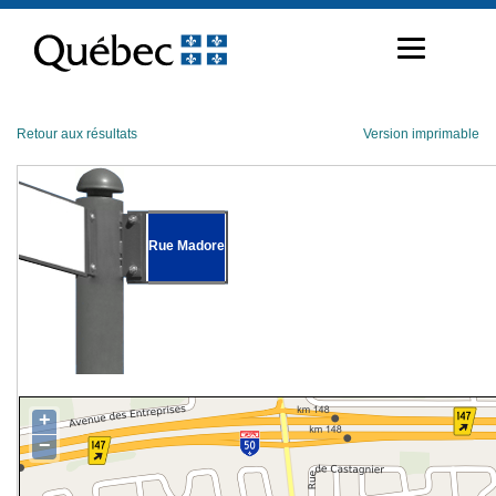
Passer
au
contenu
Retour aux résultats
Version imprimable
Rue Madore
+
−