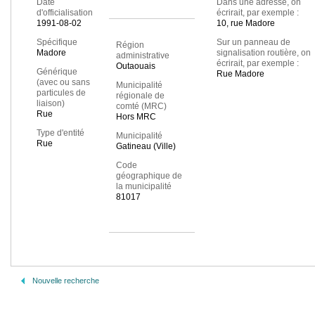
Date
Dans une adresse, on
d'officialisation
écrirait, par exemple :
1991-08-02
10, rue Madore
Spécifique
Sur un panneau de
Région
Madore
signalisation routière, on
administrative
écrirait, par exemple :
Outaouais
Générique
Rue Madore
(avec ou sans
Municipalité
particules de
régionale de
liaison)
comté (MRC)
Rue
Hors MRC
Type d'entité
Municipalité
Rue
Gatineau (Ville)
Code
géographique de
la municipalité
81017
Nouvelle recherche