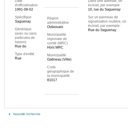
Date
Dans une adresse, on
d'officialisation
écrirait, par exemple :
1991-08-02
10, rue du Saguenay
Spécifique
Sur un panneau de
Région
Saguenay
signalisation routière, on
administrative
écrirait, par exemple :
Outaouais
Générique
Rue du Saguenay
(avec ou sans
Municipalité
particules de
régionale de
liaison)
comté (MRC)
Rue du
Hors MRC
Type d'entité
Municipalité
Rue
Gatineau (Ville)
Code
géographique de
la municipalité
81017
Nouvelle recherche