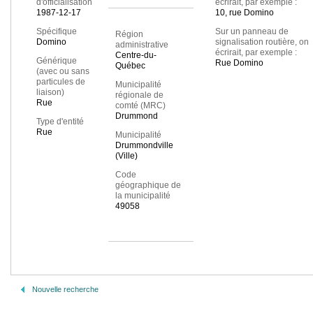
d'officialisation
écrirait, par exemple :
1987-12-17
10, rue Domino
Spécifique
Sur un panneau de
Région
Domino
signalisation routière, on
administrative
écrirait, par exemple :
Centre-du-
Générique
Rue Domino
Québec
(avec ou sans
particules de
Municipalité
liaison)
régionale de
Rue
comté (MRC)
Drummond
Type d'entité
Rue
Municipalité
Drummondville
(Ville)
Code
géographique de
la municipalité
49058
Nouvelle recherche