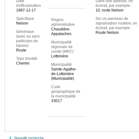
Date
Dans une adresse, on
d'officialisation
écrirait, par exemple :
1987-12-17
10, route Nelson
Spécifique
Sur un panneau de
Région
Nelson
signalisation routière, on
administrative
écrirait, par exemple :
Chaudière-
Générique
Route Nelson
Appalaches
(avec ou sans
particules de
Municipalité
liaison)
régionale de
Route
comté (MRC)
Lotbinière
Type d'entité
Chemin
Municipalité
Sainte-Agathe-
de-Lotbinière
(Municipalité)
Code
géographique de
la municipalité
33017
Nouvelle recherche