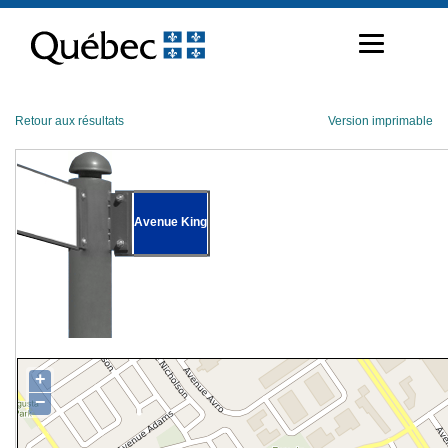
Passer
au
contenu
Retour aux résultats
Version imprimable
Avenue King
+
−