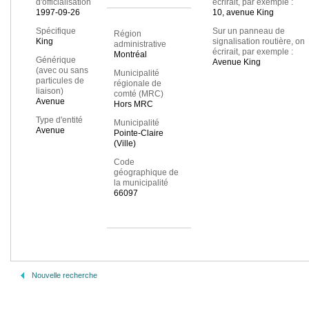
d'officialisation
écrirait, par exemple :
1997-09-26
10, avenue King
Spécifique
Sur un panneau de
Région
King
signalisation routière, on
administrative
écrirait, par exemple :
Montréal
Générique
Avenue King
(avec ou sans
Municipalité
particules de
régionale de
liaison)
comté (MRC)
Avenue
Hors MRC
Type d'entité
Municipalité
Avenue
Pointe-Claire
(Ville)
Code
géographique de
la municipalité
66097
Nouvelle recherche