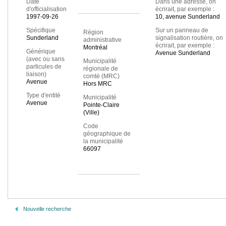
Date
Dans une adresse, on
d'officialisation
écrirait, par exemple :
1997-09-26
10, avenue Sunderland
Spécifique
Sur un panneau de
Région
Sunderland
signalisation routière, on
administrative
écrirait, par exemple :
Montréal
Générique
Avenue Sunderland
(avec ou sans
Municipalité
particules de
régionale de
liaison)
comté (MRC)
Avenue
Hors MRC
Type d'entité
Municipalité
Avenue
Pointe-Claire
(Ville)
Code
géographique de
la municipalité
66097
Nouvelle recherche