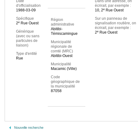
Date
Dans une adresse, on
d'officialisation
écrirait, par exemple :
e
1988-03-09
10, 2
Rue Ouest
Spécifique
Sur un panneau de
Région
e
2
Rue Ouest
signalisation routière, on
administrative
écrirait, par exemple :
Abitibi-
Générique
e
2
Rue Ouest
Témiscamingue
(avec ou sans
particules de
Municipalité
liaison)
régionale de
comté (MRC)
Type d'entité
Abitibi-Ouest
Rue
Municipalité
Macamic (Ville)
Code
géographique de
la municipalité
87058
Nouvelle recherche