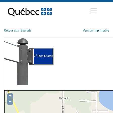
Passer
au
contenu
Retour aux résultats
Version imprimable
e
2
Rue Ouest
+
−