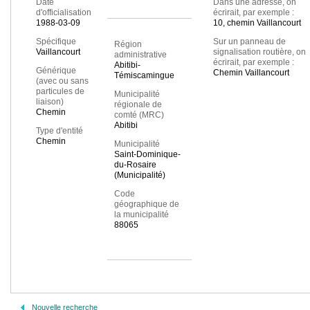
Date
Dans une adresse, on
d'officialisation
écrirait, par exemple :
1988-03-09
10, chemin Vaillancourt
Spécifique
Sur un panneau de
Région
Vaillancourt
signalisation routière, on
administrative
écrirait, par exemple :
Abitibi-
Générique
Chemin Vaillancourt
Témiscamingue
(avec ou sans
particules de
Municipalité
liaison)
régionale de
Chemin
comté (MRC)
Abitibi
Type d'entité
Chemin
Municipalité
Saint-Dominique-
du-Rosaire
(Municipalité)
Code
géographique de
la municipalité
88065
Nouvelle recherche