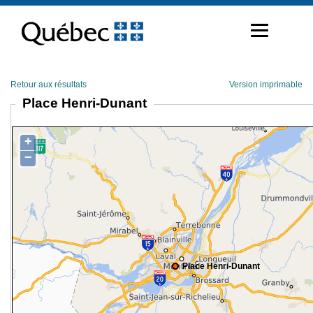
Passer
au
contenu
Retour aux résultats
Version imprimable
Place Henri-Dunant
+
−
Place Henri-Dunant