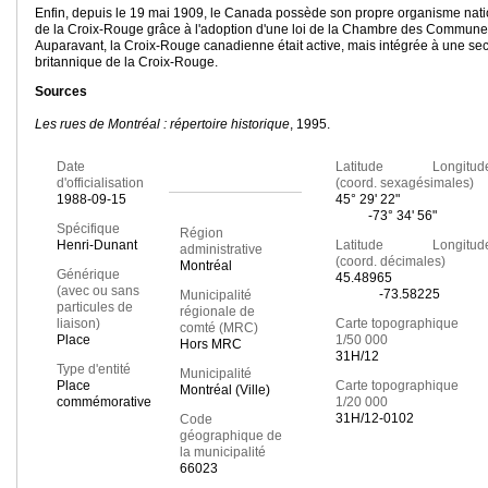
Enfin, depuis le 19 mai 1909, le Canada possède son propre organisme nati
de la Croix-Rouge grâce à l'adoption d'une loi de la Chambre des Commune
Auparavant, la Croix-Rouge canadienne était active, mais intégrée à une sec
britannique de la Croix-Rouge.
Sources
Les rues de Montréal : répertoire historique
, 1995.
Date
Latitude Longitud
d'officialisation
(coord. sexagésimales)
1988-09-15
45° 29' 22"
-73° 34' 56"
Spécifique
Région
Henri-Dunant
Latitude Longitud
administrative
(coord. décimales)
Montréal
Générique
45.48965
(avec ou sans
-73.58225
Municipalité
particules de
régionale de
liaison)
Carte topographique
comté (MRC)
Place
1/50 000
Hors MRC
31H/12
Type d'entité
Municipalité
Place
Carte topographique
Montréal (Ville)
commémorative
1/20 000
31H/12-0102
Code
géographique de
la municipalité
66023