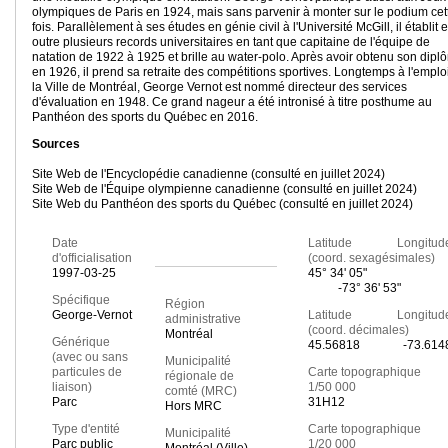
olympiques de Paris en 1924, mais sans parvenir à monter sur le podium cet
fois. Parallèlement à ses études en génie civil à l'Université McGill, il établit 
outre plusieurs records universitaires en tant que capitaine de l'équipe de
natation de 1922 à 1925 et brille au water-polo. Après avoir obtenu son dipl
en 1926, il prend sa retraite des compétitions sportives. Longtemps à l'emplo
la Ville de Montréal, George Vernot est nommé directeur des services
d'évaluation en 1948. Ce grand nageur a été intronisé à titre posthume au
Panthéon des sports du Québec en 2016.
Sources
Site Web de l'Encyclopédie canadienne (consulté en juillet 2024)
Site Web de l'Équipe olympienne canadienne (consulté en juillet 2024)
Site Web du Panthéon des sports du Québec (consulté en juillet 2024)
Date
Latitude Longitud
d'officialisation
(coord. sexagésimales)
1997-03-25
45° 34' 05"
-73° 36' 53"
Spécifique
Région
George-Vernot
Latitude Longitud
administrative
(coord. décimales)
Montréal
Générique
45.56818
-73.614
(avec ou sans
Municipalité
particules de
Carte topographique
régionale de
liaison)
1/50 000
comté (MRC)
Parc
31H12
Hors MRC
Type d'entité
Carte topographique
Municipalité
Parc public
1/20 000