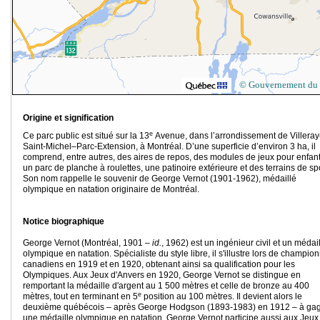
© Gouvernement du
Origine et signification
e
Ce parc public est situé sur la 13
Avenue, dans l’arrondissement de Villera
Saint-Michel–Parc-Extension, à Montréal. D’une superficie d’environ 3 ha, il
comprend, entre autres, des aires de repos, des modules de jeux pour enfant
un parc de planche à roulettes, une patinoire extérieure et des terrains de spo
Son nom rappelle le souvenir de George Vernot (1901-1962), médaillé
olympique en natation originaire de Montréal.
Notice biographique
George Vernot (Montréal, 1901 –
id.
, 1962) est un ingénieur civil et un médai
olympique en natation. Spécialiste du style libre, il s'illustre lors de champio
canadiens en 1919 et en 1920, obtenant ainsi sa qualification pour les
Olympiques. Aux Jeux d'Anvers en 1920, George Vernot se distingue en
remportant la médaille d'argent au 1 500 mètres et celle de bronze au 400
e
mètres, tout en terminant en 5
position au 100 mètres. Il devient alors le
deuxième québécois – après George Hodgson (1893-1983) en 1912 – à ga
une médaille olympique en natation. George Vernot participe aussi aux Jeux