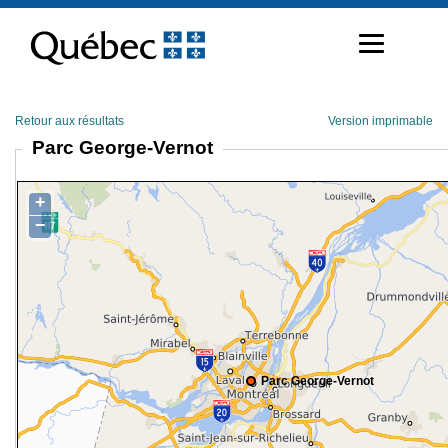
Passer
au
contenu
Retour aux résultats
Version imprimable
Parc George-Vernot
+
−
Parc George-Vernot