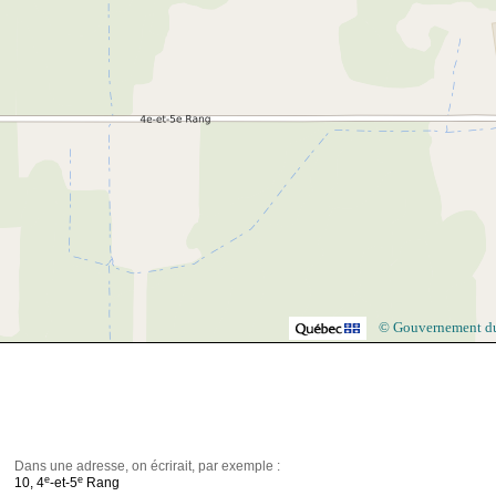
© Gouvernement d
Dans une adresse, on écrirait, par exemple :
e
e
10, 4
-et-5
Rang