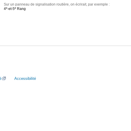
Sur un panneau de signalisation routière, on écrirait, par exemple :
e
e
4
-et-5
Rang
é
Accessibilité