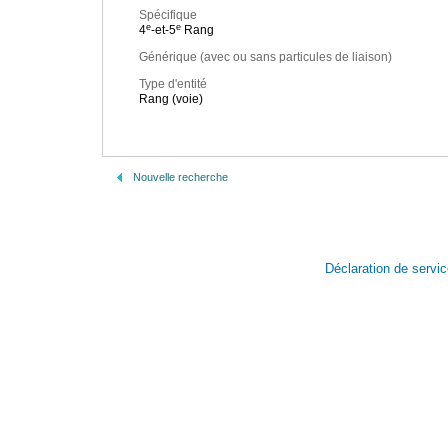
Spécifique
e
e
4
-et-5
Rang
Générique (avec ou sans particules de liaison)
Type d'entité
Rang (voie)
Nouvelle recherche
Déclaration de servi