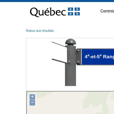
Passer
au
Commis
contenu
Retour aux résultats
e
e
4
-et-5
Ran
+
−