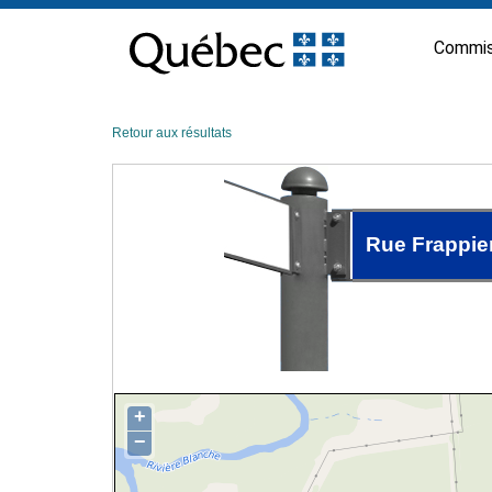
Passer
au
Commis
contenu
Retour aux résultats
Rue Frappie
+
−