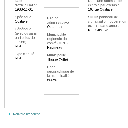
Date
Dans une adresse, on
d'officialisation
écrirait, par exemple :
1988-11-01
10, rue Gustave
Spécifique
Sur un panneau de
Région
Gustave
signalisation routière, on
administrative
écrirait, par exemple :
Outaouais
Générique
Rue Gustave
(avec ou sans
Municipalité
particules de
régionale de
liaison)
comté (MRC)
Rue
Papineau
Type d'entité
Municipalité
Rue
Thurso (Ville)
Code
géographique de
la municipalité
80050
Nouvelle recherche