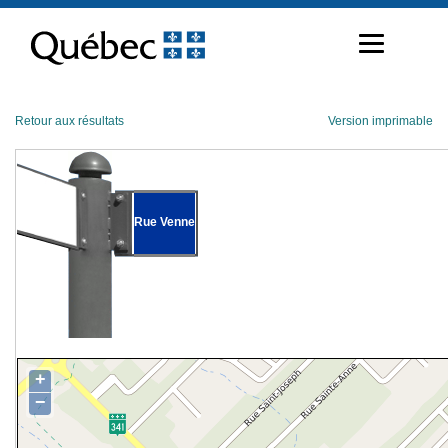
Passer
au
contenu
Retour aux résultats
Version imprimable
Rue Venne
+
−