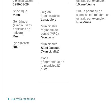
d'officialisation
écrirait, par exemple :
1989-03-29
10, rue Venne
Spécifique
Sur un panneau de
Région
Venne
signalisation routière, on
administrative
écrirait, par exemple :
Lanaudière
Générique
Rue Venne
(avec ou sans
Municipalité
particules de
régionale de
liaison)
comté (MRC)
Rue
Montcalm
Type d'entité
Municipalité
Rue
Saint-Jacques
(Municipalité)
Code
géographique de
la municipalité
63013
Nouvelle recherche