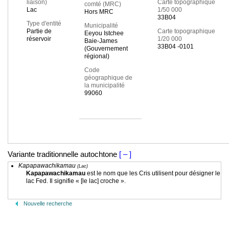
liaison)
Carte topographique
comté (MRC)
Lac
1/50 000
Hors MRC
33B04
Type d'entité
Municipalité
Partie de
Carte topographique
Eeyou Istchee
réservoir
1/20 000
Baie-James
33B04 -0101
(Gouvernement
régional)
Code
géographique de
la municipalité
99060
Variante traditionnelle autochtone
[ – ]
Kapapawachikamau
(Lac)
Kapapawachikamau
est le nom que les Cris utilisent pour désigner le
lac Fed. Il signifie « [le lac] croche ».
Nouvelle recherche