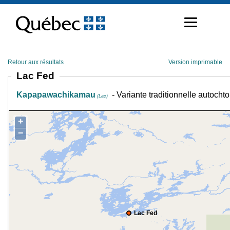
Passer
au
contenu
Retour aux résultats
Version imprimable
Lac Fed
Kapapawachikamau
- Variante traditionnelle autocht
(Lac)
+
−
Lac Fed