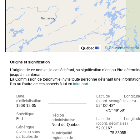
© Gouvernement du
Origine et signification
L'origine de ce nom et, le cas échéant, sa signification n’ont pu être détermi
jusqu’à maintenant.
La Commission de toponymie invite toute personne détenant une information
l'un ou l'autre de ces aspects à lui en
faire part
.
Date
Latitude Longitud
d'officialisation
(coord. sexagésimales)
1968-12-05
52° 00' 42"
-75° 49' 50"
Spécifique
Région
Fed
Latitude Longitud
administrative
(coord. décimales)
Nord-du-Québec
Générique
52.01167
(avec ou sans
-75.83055
Municipalité
particules de
régionale de