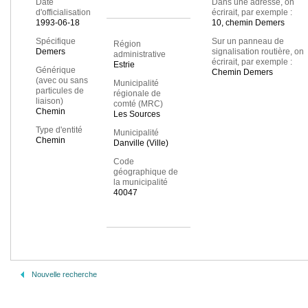
Date
Dans une adresse, on
d'officialisation
écrirait, par exemple :
1993-06-18
10, chemin Demers
Spécifique
Sur un panneau de
Région
Demers
signalisation routière, on
administrative
écrirait, par exemple :
Estrie
Générique
Chemin Demers
(avec ou sans
Municipalité
particules de
régionale de
liaison)
comté (MRC)
Chemin
Les Sources
Type d'entité
Municipalité
Chemin
Danville (Ville)
Code
géographique de
la municipalité
40047
Nouvelle recherche