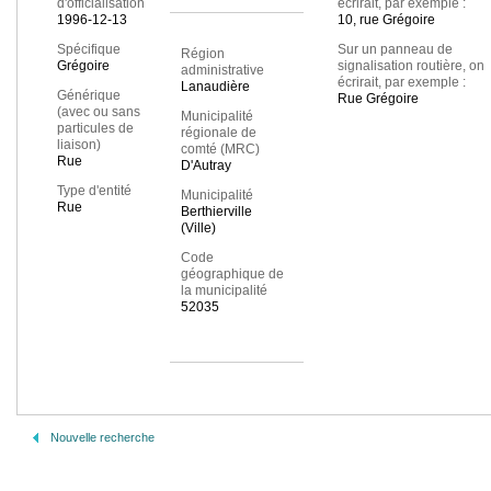
d'officialisation
écrirait, par exemple :
1996-12-13
10, rue Grégoire
Spécifique
Sur un panneau de
Région
Grégoire
signalisation routière, on
administrative
écrirait, par exemple :
Lanaudière
Générique
Rue Grégoire
(avec ou sans
Municipalité
particules de
régionale de
liaison)
comté (MRC)
Rue
D'Autray
Type d'entité
Municipalité
Rue
Berthierville
(Ville)
Code
géographique de
la municipalité
52035
Nouvelle recherche