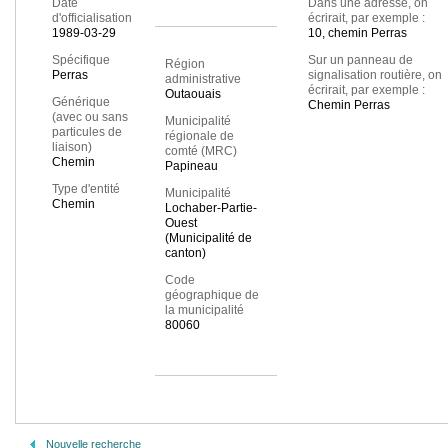
Date
Dans une adresse, on
d'officialisation
écrirait, par exemple :
1989-03-29
10, chemin Perras
Spécifique
Sur un panneau de
Région
Perras
signalisation routière, on
administrative
écrirait, par exemple :
Outaouais
Générique
Chemin Perras
(avec ou sans
Municipalité
particules de
régionale de
liaison)
comté (MRC)
Chemin
Papineau
Type d'entité
Municipalité
Chemin
Lochaber-Partie-
Ouest
(Municipalité de
canton)
Code
géographique de
la municipalité
80060
Nouvelle recherche