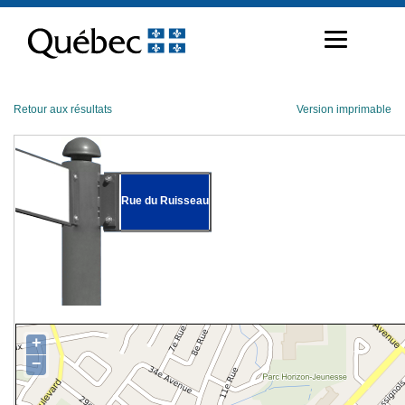
Passer
au
contenu
Retour aux résultats
Version imprimable
Rue du Ruisseau
+
−