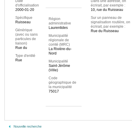
Date
Dans une adresse, on
d'officialisation
écrirait, par exemple :
2000-01-20
10, rue du Ruisseau
Spécifique
Sur un panneau de
Région
Ruisseau
signalisation routière, on
administrative
écrirait, par exemple :
Laurentides
Générique
Rue du Ruisseau
(avec ou sans
Municipalité
particules de
régionale de
liaison)
comté (MRC)
Rue du
La Rivière-du-
Nord
Type d'entité
Rue
Municipalité
Saint-Jérôme
(Ville)
Code
géographique de
la municipalité
75017
Nouvelle recherche