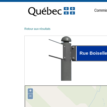
Passer
au
Commis
contenu
Retour aux résultats
Rue Boisell
+
−