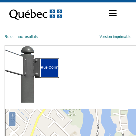
Passer
au
contenu
Retour aux résultats
Version imprimable
Rue Collin
+
−