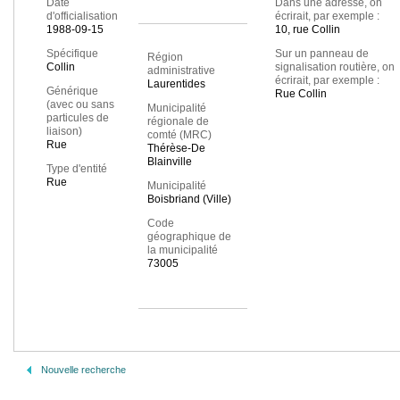
Date
Dans une adresse, on
d'officialisation
écrirait, par exemple :
1988-09-15
10, rue Collin
Spécifique
Sur un panneau de
Région
Collin
signalisation routière, on
administrative
écrirait, par exemple :
Laurentides
Générique
Rue Collin
(avec ou sans
Municipalité
particules de
régionale de
liaison)
comté (MRC)
Rue
Thérèse-De
Blainville
Type d'entité
Rue
Municipalité
Boisbriand (Ville)
Code
géographique de
la municipalité
73005
Nouvelle recherche