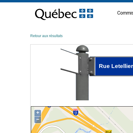
Passer
au
Commis
contenu
Retour aux résultats
Rue Letellier
+
−