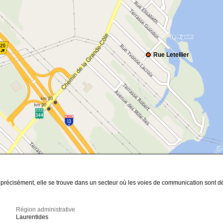
Rue Letellier
s précisément, elle se trouve dans un secteur où les voies de communication sont d
Région administrative
Laurentides