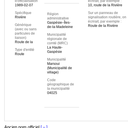
d'officialisation
écrirait, par exemple :
1989-02-07
10, route de la Rivière
Spécifique
Sur un panneau de
Région
Rivière
signalisation routière, on
administrative
écrirait, par exemple :
Gaspésie–Îles-
Générique
Route de la Rivière
de-la-Madeleine
(avec ou sans
particules de
Municipalité
liaison)
régionale de
Route de la
comté (MRC)
La Haute-
Type d'entité
Gaspésie
Route
Municipalité
Marsoui
(Municipalité de
village)
Code
géographique de
la municipalité
04025
Ancien nom officiel
[ – ]