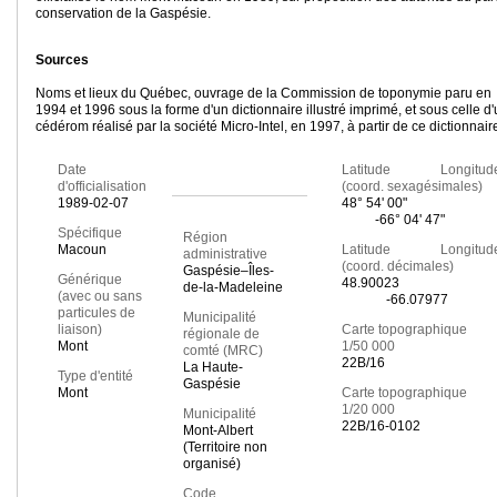
conservation de la Gaspésie.
Sources
Noms et lieux du Québec, ouvrage de la Commission de toponymie paru en
1994 et 1996 sous la forme d'un dictionnaire illustré imprimé, et sous celle d
cédérom réalisé par la société Micro-Intel, en 1997, à partir de ce dictionnair
Date
Latitude Longitud
d'officialisation
(coord. sexagésimales)
1989-02-07
48° 54' 00"
-66° 04' 47"
Spécifique
Région
Macoun
Latitude Longitud
administrative
(coord. décimales)
Gaspésie–Îles-
Générique
48.90023
de-la-Madeleine
(avec ou sans
-66.07977
particules de
Municipalité
liaison)
Carte topographique
régionale de
Mont
1/50 000
comté (MRC)
22B/16
La Haute-
Type d'entité
Gaspésie
Mont
Carte topographique
1/20 000
Municipalité
22B/16-0102
Mont-Albert
(Territoire non
organisé)
Code