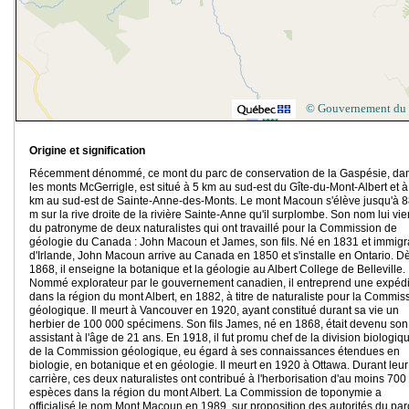
© Gouvernement du
Origine et signification
Récemment dénommé, ce mont du parc de conservation de la Gaspésie, da
les monts McGerrigle, est situé à 5 km au sud-est du Gîte-du-Mont-Albert et à
km au sud-est de Sainte-Anne-des-Monts. Le mont Macoun s'élève jusqu'à 
m sur la rive droite de la rivière Sainte-Anne qu'il surplombe. Son nom lui vie
du patronyme de deux naturalistes qui ont travaillé pour la Commission de
géologie du Canada : John Macoun et James, son fils. Né en 1831 et immigr
d'Irlande, John Macoun arrive au Canada en 1850 et s'installe en Ontario. D
1868, il enseigne la botanique et la géologie au Albert College de Belleville.
Nommé explorateur par le gouvernement canadien, il entreprend une expédi
dans la région du mont Albert, en 1882, à titre de naturaliste pour la Commis
géologique. Il meurt à Vancouver en 1920, ayant constitué durant sa vie un
herbier de 100 000 spécimens. Son fils James, né en 1868, était devenu son
assistant à l'âge de 21 ans. En 1918, il fut promu chef de la division biologiq
de la Commission géologique, eu égard à ses connaissances étendues en
biologie, en botanique et en géologie. Il meurt en 1920 à Ottawa. Durant leur
carrière, ces deux naturalistes ont contribué à l'herborisation d'au moins 700
espèces dans la région du mont Albert. La Commission de toponymie a
officialisé le nom Mont Macoun en 1989, sur proposition des autorités du par