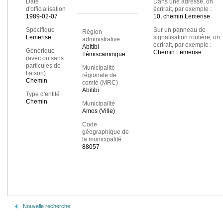
Date
Dans une adresse, on
d'officialisation
écrirait, par exemple :
1989-02-07
10, chemin Lemerise
Spécifique
Sur un panneau de
Région
Lemerise
signalisation routière, on
administrative
écrirait, par exemple :
Abitibi-
Générique
Chemin Lemerise
Témiscamingue
(avec ou sans
particules de
Municipalité
liaison)
régionale de
Chemin
comté (MRC)
Abitibi
Type d'entité
Chemin
Municipalité
Amos (Ville)
Code
géographique de
la municipalité
88057
Nouvelle recherche