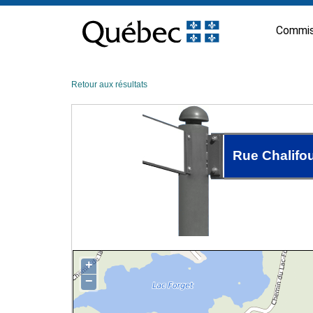
Passer
au
Commis
contenu
Retour aux résultats
Rue Chalifo
+
−