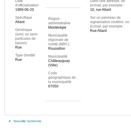
Date
Dans une adresse, on
d'officialisation
écrirait, par exemple :
1989-06-20
10, rue Allard
Spécifique
Sur un panneau de
Région
Allard
signalisation routière, on
administrative
écrirait, par exemple :
Montérégie
Générique
Rue Allard
(avec ou sans
Municipalité
particules de
régionale de
liaison)
comté (MRC)
Rue
Roussillon
Type d'entité
Municipalité
Rue
Châteauguay
(Ville)
Code
géographique de
la municipalité
67050
Nouvelle recherche