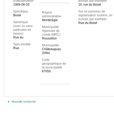
d'officialisation
écrirait, par exemple :
1989-06-20
10, rue du Boisé
Spécifique
Sur un panneau de
Région
Boisé
signalisation routière, on
administrative
écrirait, par exemple :
Montérégie
Générique
Rue du Boisé
(avec ou sans
Municipalité
particules de
régionale de
liaison)
comté (MRC)
Rue du
Roussillon
Type d'entité
Municipalité
Rue
Châteauguay
(Ville)
Code
géographique de
la municipalité
67050
Nouvelle recherche