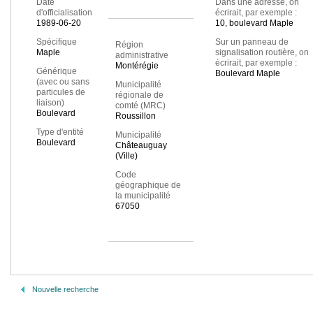
Date
Dans une adresse, on
d'officialisation
écrirait, par exemple :
1989-06-20
10, boulevard Maple
Spécifique
Sur un panneau de
Région
Maple
signalisation routière, on
administrative
écrirait, par exemple :
Montérégie
Générique
Boulevard Maple
(avec ou sans
Municipalité
particules de
régionale de
liaison)
comté (MRC)
Boulevard
Roussillon
Type d'entité
Municipalité
Boulevard
Châteauguay
(Ville)
Code
géographique de
la municipalité
67050
Nouvelle recherche