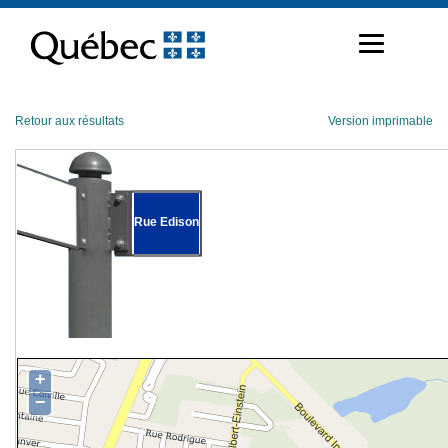
Passer
au
contenu
Retour aux résultats
Version imprimable
Rue Edison
+
−