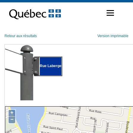
Passer
au
contenu
Retour aux résultats
Version imprimable
Rue Laberge
+
−