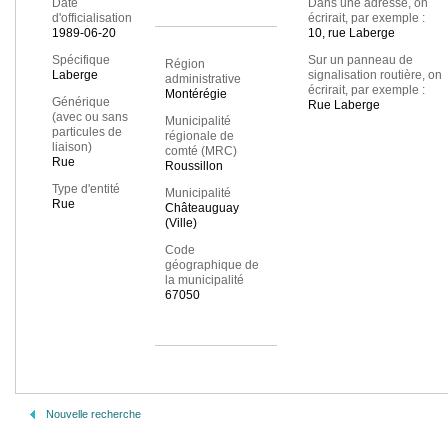
Date
Dans une adresse, on
d'officialisation
écrirait, par exemple :
1989-06-20
10, rue Laberge
Spécifique
Sur un panneau de
Région
Laberge
signalisation routière, on
administrative
écrirait, par exemple :
Montérégie
Générique
Rue Laberge
(avec ou sans
Municipalité
particules de
régionale de
liaison)
comté (MRC)
Rue
Roussillon
Type d'entité
Municipalité
Rue
Châteauguay
(Ville)
Code
géographique de
la municipalité
67050
Nouvelle recherche