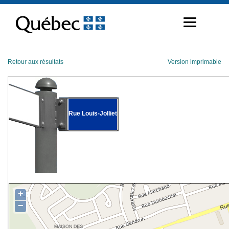
Passer
au
contenu
Retour aux résultats
Version imprimable
Rue Louis-Jolliet
+
−