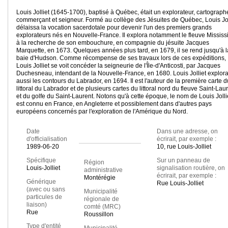
Louis Jolliet (1645-1700), baptisé à Québec, était un explorateur, cartograph
commerçant et seigneur. Formé au collège des Jésuites de Québec, Louis Jol
délaissa la vocation sacerdotale pour devenir l'un des premiers grands
explorateurs nés en Nouvelle-France. Il explora notamment le fleuve Mississi
à la recherche de son embouchure, en compagnie du jésuite Jacques
Marquette, en 1673. Quelques années plus tard, en 1679, il se rend jusqu'à l
baie d'Hudson. Comme récompense de ses travaux lors de ces expéditions,
Louis Jolliet se voit concéder la seigneurie de l'Île-d'Anticosti, par Jacques
Duchesneau, intendant de la Nouvelle-France, en 1680. Louis Jolliet explor
aussi les contours du Labrador, en 1694. Il est l'auteur de la première carte d
littoral du Labrador et de plusieurs cartes du littoral nord du fleuve Saint-Lau
et du golfe du Saint-Laurent. Notons qu'à cette époque, le nom de Louis Jolli
est connu en France, en Angleterre et possiblement dans d'autres pays
européens concernés par l'exploration de l'Amérique du Nord.
Date
Dans une adresse, on
d'officialisation
écrirait, par exemple :
1989-06-20
10, rue Louis-Jolliet
Spécifique
Sur un panneau de
Région
Louis-Jolliet
signalisation routière, on
administrative
écrirait, par exemple :
Montérégie
Générique
Rue Louis-Jolliet
(avec ou sans
Municipalité
particules de
régionale de
liaison)
comté (MRC)
Rue
Roussillon
Type d'entité