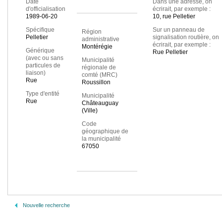
Date
Dans une adresse, on
d'officialisation
écrirait, par exemple :
1989-06-20
10, rue Pelletier
Spécifique
Sur un panneau de
Région
Pelletier
signalisation routière, on
administrative
écrirait, par exemple :
Montérégie
Générique
Rue Pelletier
(avec ou sans
Municipalité
particules de
régionale de
liaison)
comté (MRC)
Rue
Roussillon
Type d'entité
Municipalité
Rue
Châteauguay
(Ville)
Code
géographique de
la municipalité
67050
Nouvelle recherche