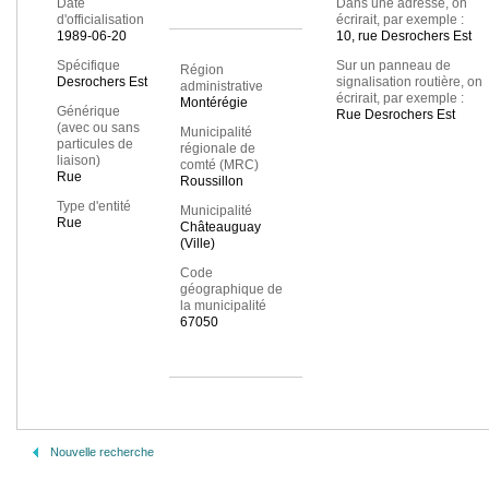
Date
Dans une adresse, on
d'officialisation
écrirait, par exemple :
1989-06-20
10, rue Desrochers Est
Spécifique
Sur un panneau de
Région
Desrochers Est
signalisation routière, on
administrative
écrirait, par exemple :
Montérégie
Générique
Rue Desrochers Est
(avec ou sans
Municipalité
particules de
régionale de
liaison)
comté (MRC)
Rue
Roussillon
Type d'entité
Municipalité
Rue
Châteauguay
(Ville)
Code
géographique de
la municipalité
67050
Nouvelle recherche