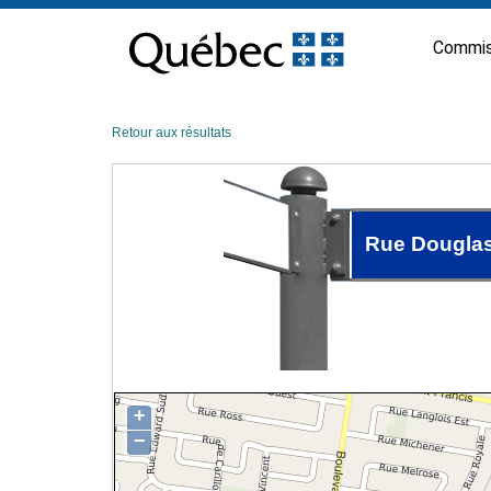
Passer
au
Commis
contenu
Retour aux résultats
Rue Dougla
+
−