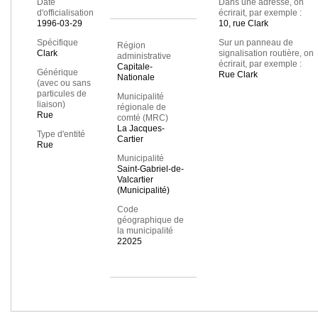
Date
Dans une adresse, on
d'officialisation
écrirait, par exemple :
1996-03-29
10, rue Clark
Spécifique
Sur un panneau de
Région
Clark
signalisation routière, on
administrative
écrirait, par exemple :
Capitale-
Générique
Rue Clark
Nationale
(avec ou sans
particules de
Municipalité
liaison)
régionale de
Rue
comté (MRC)
La Jacques-
Type d'entité
Cartier
Rue
Municipalité
Saint-Gabriel-de-
Valcartier
(Municipalité)
Code
géographique de
la municipalité
22025