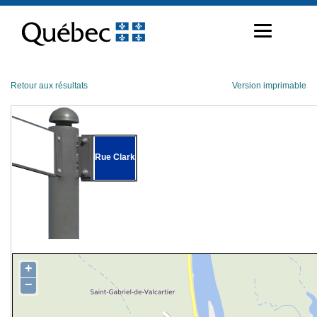
Passer
au
contenu
Retour aux résultats
Version imprimable
Rue Clark
+
−