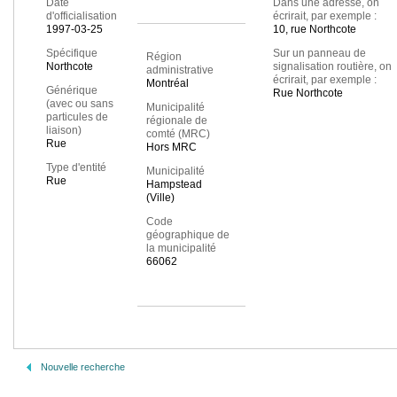
Date
Dans une adresse, on
d'officialisation
écrirait, par exemple :
1997-03-25
10, rue Northcote
Spécifique
Sur un panneau de
Région
Northcote
signalisation routière, on
administrative
écrirait, par exemple :
Montréal
Générique
Rue Northcote
(avec ou sans
Municipalité
particules de
régionale de
liaison)
comté (MRC)
Rue
Hors MRC
Type d'entité
Municipalité
Rue
Hampstead
(Ville)
Code
géographique de
la municipalité
66062
Nouvelle recherche