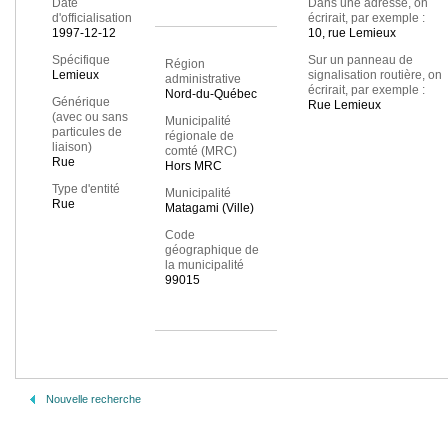
Date
Dans une adresse, on
d'officialisation
écrirait, par exemple :
1997-12-12
10, rue Lemieux
Spécifique
Sur un panneau de
Région
Lemieux
signalisation routière, on
administrative
écrirait, par exemple :
Nord-du-Québec
Générique
Rue Lemieux
(avec ou sans
Municipalité
particules de
régionale de
liaison)
comté (MRC)
Rue
Hors MRC
Type d'entité
Municipalité
Rue
Matagami (Ville)
Code
géographique de
la municipalité
99015
Nouvelle recherche