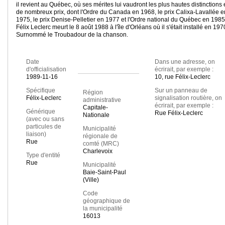
il revient au Québec, où ses mérites lui vaudront les plus hautes distinctions 
de nombreux prix, dont l'Ordre du Canada en 1968, le prix Calixa-Lavallée e
1975, le prix Denise-Pelletier en 1977 et l'Ordre national du Québec en 1985
Félix Leclerc meurt le 8 août 1988 à l'île d'Orléans où il s'était installé en 197
Surnommé le Troubadour de la chanson.
Date
Dans une adresse, on
d'officialisation
écrirait, par exemple :
1989-11-16
10, rue Félix-Leclerc
Spécifique
Sur un panneau de
Région
Félix-Leclerc
signalisation routière, on
administrative
écrirait, par exemple :
Capitale-
Générique
Rue Félix-Leclerc
Nationale
(avec ou sans
particules de
Municipalité
liaison)
régionale de
Rue
comté (MRC)
Charlevoix
Type d'entité
Rue
Municipalité
Baie-Saint-Paul
(Ville)
Code
géographique de
la municipalité
16013