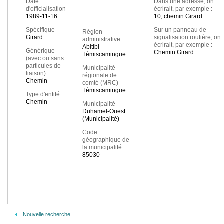
Date
Dans une adresse, on
d'officialisation
écrirait, par exemple :
1989-11-16
10, chemin Girard
Spécifique
Sur un panneau de
Région
Girard
signalisation routière, on
administrative
écrirait, par exemple :
Abitibi-
Générique
Chemin Girard
Témiscamingue
(avec ou sans
particules de
Municipalité
liaison)
régionale de
Chemin
comté (MRC)
Témiscamingue
Type d'entité
Chemin
Municipalité
Duhamel-Ouest
(Municipalité)
Code
géographique de
la municipalité
85030
Nouvelle recherche