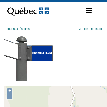
Passer
au
contenu
Retour aux résultats
Version imprimable
Chemin Girard
+
−