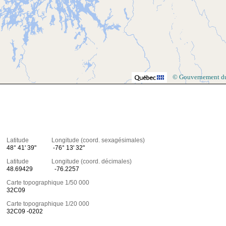
© Gouvernement d
Latitude Longitude (coord. sexagésimales)
48° 41' 39"
-76° 13' 32"
Latitude Longitude (coord. décimales)
48.69429
-76.2257
Carte topographique 1/50 000
32C09
Carte topographique 1/20 000
32C09 -0202