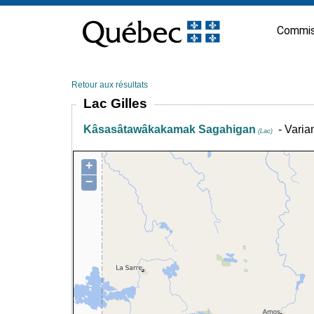
Passer
au
Commis
contenu
Retour aux résultats
Lac Gilles
Kâsasâtawâkakamak Sagahigan
- Varia
(Lac)
+
−