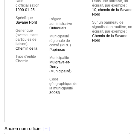
Date
Dans une adresse, on
d'officialisation
écrirait, par exemple :
1990-01-25
10, chemin de la Savane
Nord
Spécifique
Région
Savane Nord
Sur un panneau de
administrative
signalisation routière, on
Outaouais
Générique
écrirait, par exemple :
(avec ou sans
Chemin de la Savane
Municipalité
particules de
Nord
régionale de
liaison)
comté (MRC)
Chemin de la
Papineau
Type d'entité
Municipalité
Chemin
Mulgrave-et-
Derry
(Municipalité)
Code
géographique de
la municipalité
80085
Ancien nom officiel
[ – ]