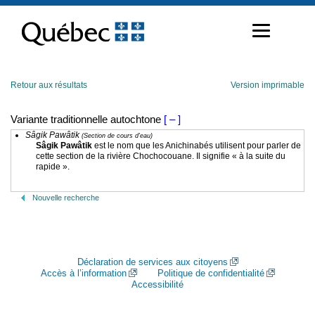
Passer
au
contenu
Retour aux résultats
Version imprimable
Variante traditionnelle autochtone
[ – ]
Sâgik Pawâtik
(Section de cours d'eau)
Sâgik Pawâtik
est le nom que les Anichinabés utilisent pour parler de
cette section de la rivière Chochocouane. Il signifie « à la suite du
rapide ».
Nouvelle recherche
Déclaration de services aux citoyens
Accès à l’information
Politique de confidentialité
Accessibilité