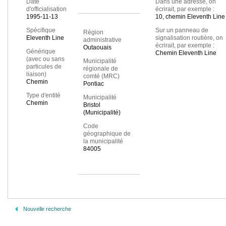
Date
Dans une adresse, on
d'officialisation
écrirait, par exemple :
1995-11-13
10, chemin Eleventh Line
Spécifique
Sur un panneau de
Région
Eleventh Line
signalisation routière, on
administrative
écrirait, par exemple :
Outaouais
Générique
Chemin Eleventh Line
(avec ou sans
Municipalité
particules de
régionale de
liaison)
comté (MRC)
Chemin
Pontiac
Type d'entité
Municipalité
Chemin
Bristol
(Municipalité)
Code
géographique de
la municipalité
84005
Nouvelle recherche