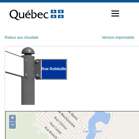
Passer
au
contenu
Retour aux résultats
Version imprimable
Rue Robitaille
+
−