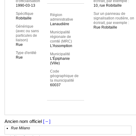
d'officialisation
écrirait, par exemple :
1990-03-13
10, rue Robitaille
Spécifique
Sur un panneau de
Région
Robitaille
signalisation routière, on
administrative
écrirait, par exemple :
Lanaudière
Générique
Rue Robitaille
(avec ou sans
Municipalité
particules de
régionale de
liaison)
comté (MRC)
Rue
L'Assomption
Type d'entité
Municipalité
Rue
L'Épiphanie
(Ville)
Code
géographique de
la municipalité
60037
Ancien nom officiel
[ – ]
Rue Milano