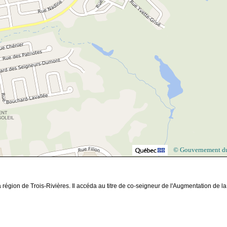
© Gouvernement d
 région de Trois-Rivières. Il accéda au titre de co-seigneur de l'Augmentation de la