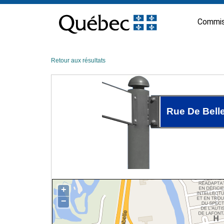
Passer
au
Commis
contenu
Retour aux résultats
Rue De Belle
+
−