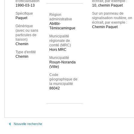
d'officialisation
écrirait, par exemple :
1990-03-13
10, chemin Paquet
Spécifique
Sur un panneau de
Région
Paquet
signalisation routière, on
administrative
écrirait, par exemple :
Abitibi-
Générique
Chemin Paquet
Témiscamingue
(avec ou sans
particules de
Municipalité
liaison)
régionale de
Chemin
comté (MRC)
Hors MRC
Type d'entité
Chemin
Municipalité
Rouyn-Noranda
(Ville)
Code
géographique de
la municipalité
86042
Nouvelle recherche