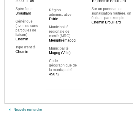
2000-11-09
10, chemin Brouillard
Spécifique
Sur un panneau de
Région
Brouillard
signalisation routière, on
administrative
écrirait, par exemple :
Estrie
Générique
Chemin Brouillard
(avec ou sans
Municipalité
particules de
régionale de
liaison)
comté (MRC)
Chemin
Memphrémagog
Type d'entité
Municipalité
Chemin
Magog (Ville)
Code
géographique de
la municipalité
45072
Nouvelle recherche